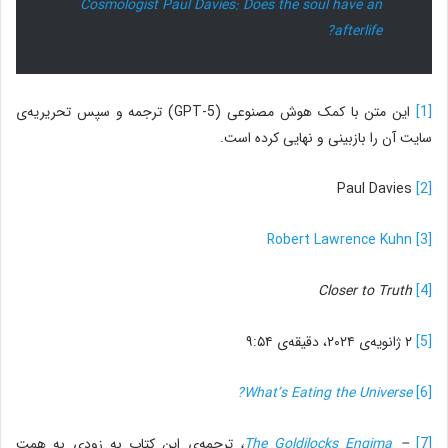
Cosmologist Paul Davies: Does the soul have an
afterlife?
[1]
این متن با کمک هوش مصنوعی (GPT-5) ترجمه و سپس تحریریه‌ی
سایت آن را بازبینی و نهایی کرده است.
Paul Davies
[2]
Robert Lawrence Kuhn
[3]
Closer to Truth
[4]
[5]
۲ ژانویه‌ی ۲۰۲۴، دقیقه‌ی ۹:۵۴
What’s Eating the Universe?
[6]
[7]
–
The Goldilocks Engima
،
ترجمه‌ی این کتاب به زودی به همت