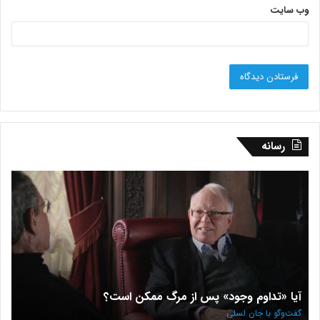
وب‌ سایت
رسانه
آیا
منش
«تداوم
قوان
وجود»
طبی
پس
چی
از
گفت‌
مرگ
با
ممکن
دیوی
است؟
جانا
آیا «تداوم وجود» پس از مرگ ممکن است؟
م
گفت‌وگو
گرا
با
گفت‌وگو با جان لسلی
گف