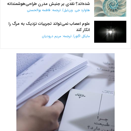
شده‌اند؟ نقدی بر جنبش مدرن طراحی‌هوشمندانه
هاوارد جی. ون‌تیل/ ترجمه: فاطمه بوالحسنی
علوم اعصاب نمی‌تواند تجربیات نزدیک به مرگ را
انکار کند
مایکل اگنور/ ترجمه: مریم درودیان