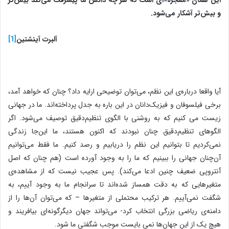
این همان «معجزه»ای است که هر چه دانش ما پیشرفت می‌کند بیش‌تر
و بیش‌تر آشکار می‌شود.
آلبرت آینشتین
[1]
آیا واقعا درباره‌ی این نظم، می‌توان توضیحی ارایه داد؟ چنان که خواهد آمد،
برخی فیلسوفان و فیزیک‌دانان در این باره به جدل پرداخته‌اند. ما در جهانی
زیست می کنیم که به روشنی با الگوی تنظیم‌دقیق توصیف می‌شود. اگر
الگوهای تنظیم‌دقیق چنان نبودند که اکنون هستند، ما این‌جا زندگی
نمی‌کردیم تا بتوانیم این نظم را دریابیم و رصد کنیم. ما فقط می‌توانیم
آن‌چنان جهانی را ببینیم که ما را به وجود آورده است (هم چنان که اصل
آنتروپی ضعیف چنین ادعا می‌کند). پس عجیب نیست که از مشاهده‌ی
متغیرهایی که به دقت همساز شده‌اند تا سرانجام ما به وجود آییم، به
شگفت نمی‌آییم. هر ترکیب محتملی از متغیرها – که می‌توان آن‌ها را از
دامنه‌ی ریاضی بزرگی انتخاب کرد- می‌تواند جهان دیگرگونه‌ای بیافریند و
هیچ یک از این جهان‌ها نمی بایست موجب شگفتی ما شود.