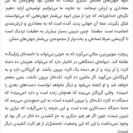
انبوه جهان‌های محتمل دیگری نیست که ممکن بود وقوع‌شان به این
معناداری و ارزش نینجامد. به علاوه، ما می‌توانیم توضیحی ارایه دهیم:
نگره‌ای خداباورانه، که چرا از میان انبوه بی‌شمار جهان‌هایی که می‌توانستند
شکل بگیرند، عملا آن جهانی پدید آمده است که به معناداری و ارزش‌مندی
انجامیده است. مطمئنا چنین تبیینی بسیار بیش‌تر به حقیقت نزدیک است
تا گزینشی صرفا تصادفی و بخت‌وار از مجموعه‌ی بی‌شمار جهان‌های ممکن.
ریچارد سویین‌برن مثالی می‌آورد که به خوبی می‌تواند با «استدلال پارکینگ»
مقابله کند. دیوانه‌ای دستگاهی در اختیار دارد که می‌تواند هم‌زمان ده دسته
کارت را بُر بزند و از هر دسته یک کارت بیرون بکشد. او گروگانی دارد و به
گروگانش می‌گوید اگر ماشین ده کارت تک‌خال بیرون نکشد، بمبی منفجر
خواهد شد و او کشته می‌شود و دیگر نخواهد توانست دست‌های بعدی را
«ببیند». وقتی گروگان می‌بیند که همچنان زنده است و دارد «می‌بیند» که
دستگاه ده کارت تک‌خال را بیرون کشیده است؛ به این جمع‌بندی می‌رسد که
حتما دستگاه دست‌کاری شده است و این نتیجه را نمی‌گرفت که نیازی به
تبیین نیست چون اگر هر چیز دیگری به جز کشیدن ده خال در کار ‌بود او
وجود نمی‌داشت یا این که این وضعیت نامحمتل‌تر از هر کارت کشیدن دیگر
نیست.