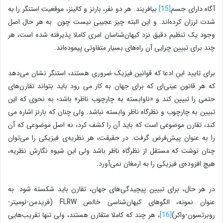
آگاه دارای جسم
[15]
بیافریند. هر دو نفر، بارنز و کالینز، موقعیت استنگر را به
شدت لرزان کرده‌اند. و این البته چیز عجیبی نیست چون به هر حال اصل
وجود یک تنظیم دقیق نزد کیهان‌شناسان امری کاملا پذیرفته شده است، هر
چند برای تبیین چرایی آن راه‌های بسیار متفاوتی پیموده‌اند.
برای تایید این ادعا که قوانین فیزیک ضروری هستند، استنگر نشان می‌دهد
که هر قانون عینی‌ای که برای جهان به کار می رود باید بتواند تقارن‌های
حتمی را تبیین کند و «ناوابسته به چارچوب ناظر» باشد؛ به نحوی که این
تبیین به چارچوب و نظرگاه ناظر وابسته نباشد. ولی چنان که بارنز اشاره می
کند، تقارن موضوعی است که باید آن را کشف کرد، نه اصل موضوعی که آن
را به عنوان پیش‌فرض گرفت. در حقیقت، هر نظریه‌ی فیزیکی را می‌توان
چنان نوشت که مستقل از نظرگاه ناظر باشد ولی این شیوه نگارش نظریه،
هیچ افزوده‌ی فیزیکی را به ارمغان نمی‌آورد.
در هر حال، برای تبیین پیچیدگی‌های جهان، تقارن باید شکسته شود. به
عنوان نمونه، الگوهای کیهان‌شناسی خالص FLRW (فریدمن-لومیتر-
روبرتسون-واکر)
[16]
، هر چند که کاملا متقارن هستند، ولی تنها تقریب‌هایی