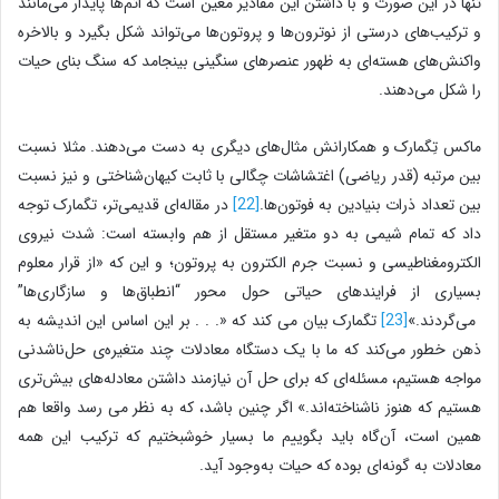
تنها در این صورت و با داشتن این مقادیر معین است که اتم‌ها پایدار می‌مانند
و ترکیب‌های درستی از نوترون‌ها و پروتون‌ها می‌تواند شکل بگیرد و بالاخره
واکنش‌های هسته‌ای به ظهور عنصرهای سنگینی بینجامد که سنگ بنای حیات
را شکل می‌دهند.
ماکس تِگمارک و همکارانش مثال‌های دیگری به دست می‌دهند. مثلا نسبت
بین مرتبه (قدر ریاضی) اغتشاشات چگالی با ثابت کیهان‌شناختی و نیز نسبت
بین تعداد ذرات بنیادین به فوتون‌ها.
[22]
در مقاله‌ای قدیمی‌تر، تگمارک توجه
داد که تمام شیمی به دو متغیر مستقل از هم وابسته است: شدت نیروی
الکترومغناطیسی و نسبت جرم الکترون به پروتون؛ و این که «از قرار معلوم
بسیاری از فرایندهای حیاتی حول محور “انطباق‌ها و سازگاری‌ها”
می‌گردند.»
[23]
تگمارک بیان می کند که «. . . بر این اساس این اندیشه به
ذهن خطور می‌کند که ما با یک دستگاه معادلات چند متغیره‌ی حل‌ناشدنی
مواجه هستیم، مسئله‌ای که برای حل آن نیازمند داشتن معادله‌های بیش‌تری
هستیم که هنوز ناشناخته‌اند.» اگر چنین باشد، که به نظر می رسد واقعا هم
همین است، آن‌گاه باید بگوییم ما بسیار خوشبختیم که ترکیب این همه
معادلات به گونه‌ای بوده که حیات به‌وجود آید.