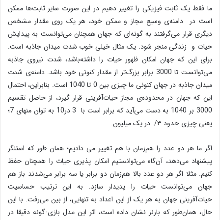
ما فقط یک ثابت فیزیکی را تغییر دهیم در این صورت سایر ثابت‌ها ممکن
است در دامنه‌ی وسیع مجاز و ممکن خود، هر یک روی مقدار مشخص
دیگری قرار می‌گرفتند به گونه‌ای که جهان همچنان می‌توانست به پیدایش
حیات و زندگی منجر شود. یک مثال خیلی خوب شدت میدان جاذبه است.
برای این که جهان امکان ظهور حیات را داشته‌باشد، شدت نیروی جاذبه
می‌توانست تا 3000 برابر بزرگ‌تر از مقدار کنونی خود باشد. دامنه‌ی شدت
میدان جاذبه در جهان کنونی ما چیزی بین 0 تا 1040 است. بنابراین، احتمال
این که جهان در محدوده‌ی مجاز حیات‌آفرینی قرار گیرد، از حاصل تقسیم
3000 بر 1040 به دست می‌آید که برابر است با 3 در10 به توان منهای 7؛
یعنی چیزی حدود ۳/. در یک میلیون.
اگر ما هر دو عدد را هم‌زمان با هم تغییر می دادیم؛ همان طور که استنگر
پیشنهاد می‌دهد، آن‌گاه می‌توانستیم امکان پذیری حیات را همچنان حفظ
کنیم. مثلا اگر هر دو عدد بالا هم‌زمان دو برابر یا سه برابر می‌شدند باز هم
جهان می‌توانست حیات را پدیدار سازد. به این ترتیب حساسیت
حیات‌آفرینی جهان به هر یک از این اعداد به تنهایی، از بین می‌رفت. با این
حال، همان‌طور که بارنز نشان داده است، اثر این مدل بازی-گونه دقیقا در