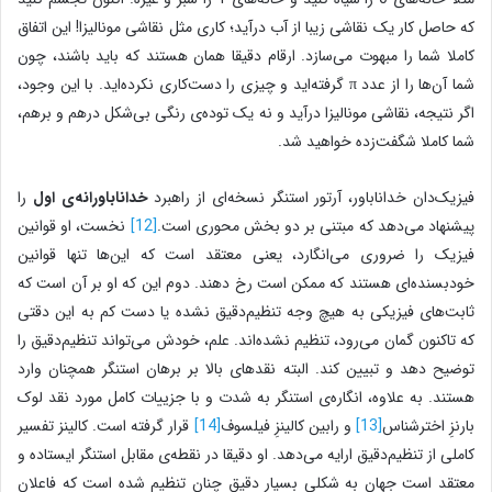
که حاصل کار یک نقاشی زیبا از آب درآید؛ کاری مثل نقاشی مونالیزا! این اتفاق
کاملا شما را مبهوت می‌سازد. ارقام دقیقا همان هستند که باید باشند، چون
شما آن‌ها را از عدد π گرفته‌اید و چیزی را دست‌کاری نکرده‌اید. با این وجود،
اگر نتیجه، نقاشی مونالیزا درآید و نه یک توده‌ی‌ رنگی بی‌شکل درهم و برهم،
شما کاملا شگفت‌زده خواهید شد.
فیزیک‌دان خداناباور، آرتور استنگر نسخه‌ای از راهبرد
خداناباورانه‌ی اول
را
پیشنهاد می‌دهد که مبتنی بر دو بخش محوری است.
[12]
نخست، او قوانین
فیزیک را ضروری می‌انگارد، یعنی معتقد است که این‌ها تنها قوانین
خودبسنده‌ای هستند که ممکن است رخ دهند. دوم این که او بر آن است که
ثابت‌های فیزیکی به هیچ وجه تنظیم‌دقیق نشده یا دست کم به این دقتی
که تاکنون گمان می‌رود، تنظیم نشده‌اند. علم، خودش می‌تواند تنظیم‌دقیق را
توضیح دهد و تبیین کند. البته نقدهای بالا بر برهان استنگر همچنان وارد
هستند. به علاوه، انگاره‌ی‌ استنگر به شدت و با جزییات کامل مورد نقد لوک
بارنزِ اخترشناس
[13]
و رابین کالینزِ فیلسوف
[14]
قرار گرفته است. کالینز تفسیر
کاملی از تنظیم‌دقیق ارایه می‌دهد. او دقیقا در نقطه‌ی مقابل استنگر ایستاده و
معتقد است جهان به شکلی بسیار دقیق چنان تنظیم شده است که فاعلان