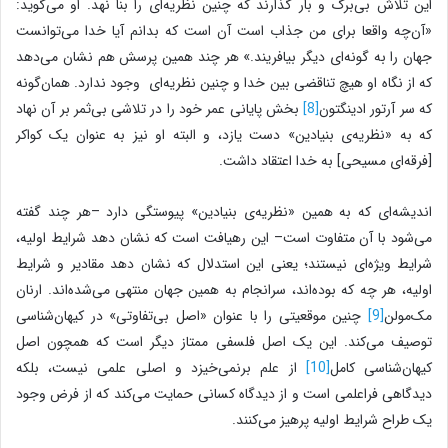
این تلاش بی‌برگ و بار گذارند که چنین نظریه‌ای را بنا نهد. او می‌گوید:
«آن‌چه واقعا برای من جذاب است آن است که بدانم آیا خدا می‌توانست
جهان را به گونه‌ای دیگر بیافریند.» هر چند همین پرسش هم نشان می‌دهد
که از نگاه او هیچ تناقضی بین خدا و چنین نظریه‌ای وجود ندارد. همان‌گونه
که سر آرتور ادینگتون
[8]
بخش پایانی عمر خود را در تلاشی بی‌ثمر بر آن نهاد
که به «نظریه‌ی بنیادین» دست یازد، و البته او نیز به عنوان یک کواکر
[فرقه‌ای مسیحی] به خدا اعتقاد داشت.
اندیشه‌ای که به همین «نظریه‌ی بنیادین» پیوستگی دارد –هر چند گفته
می‌شود با آن متفاوت است– این رهیافت است که نشان دهد شرایط اولیه،
شرایط ویژه‌ای نیستند؛ یعنی این استدلال که نشان دهد مقادیر و شرایط
اولیه، هر چه که بوده‌اند، سرانجام به همین جهان منتهی می‌شده‌اند. ارنان
مک‌مولن
[9]
چنین موقعیتی را با عنوان «اصل بی‌تفاوتی» در کیهان‌شناسی
توصیف می‌کند. این یک اصل فلسفی ممتاز دیگر است که همچون اصل
کیهان‌شناسی کامل
[10]
از علم برنمی‌خیزد و اصلی علمی نیست، بلکه
دیدگاهی فراعلمی است و از دیدگاه کسانی حمایت می‌کند که از فرض وجود
یک طراح شرایط اولیه پرهیز می‌کنند.