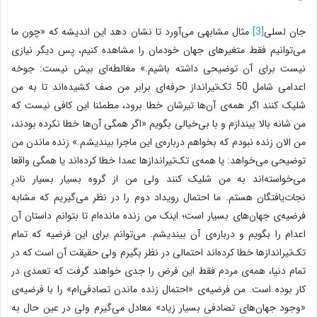
جان لسلی
[3]
مثال مشابهی می‌آورد تا نشان دهد این اندیشه که «چون ما
می‌توانیم فقط متغیرهای جهان خودمان را مشاهده کنیم، پس دیگر نیازی
نیست برای آن توضیحی داشته باشیم.» مغالطه‌ای بیش نیست: جوخه
اعدامی شامل 50 تک‌تیرانداز حرفه‌ای برابر من صف کشیده‌اند تا به من
شلیک کنند اگر همه‌ی آن‌ها تیرشان خطا برود، مطمئنا این کافی نیست که
من شانه بالا بیندازم و با بی‌خیالی بگویم «اگر همگی آن‌ها خطا نکرده بودند،
من الان زنده نبودم که بخواهم درباره‌ی این ماجرا بیندیشم.» زنده ماندن من
توضیحی می‌خواهد: یا همه‌ی تک‌تیراندازها عمدا خطا کرده‌اند یا همگی واقعا
می‌خواسته‌اند به من شلیک کنند ولی من از گروه بسیار بسیار نادرِ
نجات‌یافتگان هستم. ما احتمال رویداد دوم را در نظر می‌گیریم که مشابه
فرضیه‌ی جهان‌های بسیار است؛ اینک من زنده مانده‌ام تا بتوانم داستان آن
اعدام را بگویم و درباره‌ی آن بیندیشم. می‌‌توانم برای این فرضیه که تمام
تک‌تیراندازها خطا کرده‌اند احتمالی در نظر بگیرم ولی حقیقت آن است که در
تمام دنیا، همه‌ی مردم فقط این فرض را جدی خواهند گرفت که تعمدی در
کار بوده است. من فرضیه‌ی‌ «احتمال زنده ماندن تصادفی‌ام» را با فرضیه‌ی
«وجود جهان‌های تصادفی بسیار زیاد» معادل می‌گیرم ولی در عین حال به