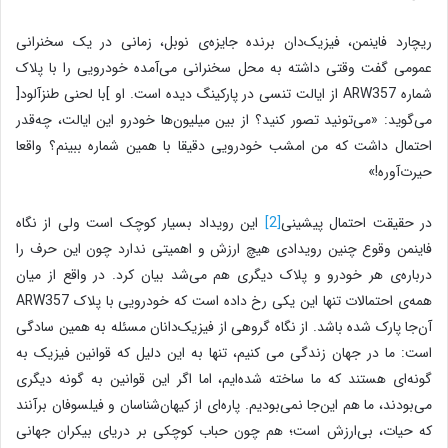
ریچارد فاینمن، فیزیک‌دان برنده جایزه‌ی نوبل، زمانی در یک سخنرانی
عمومی گفت وقتی داشته به محل سخنرانی می‌آمده خودرویی را با پلاک
شماره ARW357 از ایالت تنسی در پارکینگ دیده است. او ]با لحنی طنزآلود[
می‌گوید: «می‌تونید تصور‌ کنید؟ از بین میلیون‌ها خودرو این ایالت، چه‌قدر
احتمال داشت که من امشب خودرویی دقیقا با همین شماره ببینم؟ واقعا
حیرت‌آوره!»
در حقیقت احتمال پیشینی
[2]
این رویداد بسیار کوچک است ولی از نگاه
فاینمن وقوع چنین رویدادی هیچ ارزش و اهمیتی ندارد چون این حرف را
درباره‌ی هر خودرو و پلاک دیگری هم می‌شد بیان کرد. در واقع از میان
همه‌ی احتمالات تنها این یکی رخ داده است که خودرویی با پلاک ARW357
آن‌جا پارک شده باشد. از نگاه گروهی از فیزیک‌دانان مسئله به همین سادگی
است: ما در جهان زندگی می کنیم، تنها به این دلیل که قوانین فیزیک به
گونه‌ای هستند که ما ساخته شده‌ایم، اما اگر این قوانین به گونه دیگری
می‌بودند، ما هم این‌جا نمی‌بودیم. پاره‌ای از کیهان‌شناسان و فیلسوفان برآنند
که حیات، بی‌ارزش است؛ هم چون حباب کوچکی بر دریای بیکران جهانی