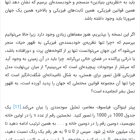
باید به «نظریه‌ی بنیادین» منسجم و خودبسنده‌ای برسیم که نشان دهد تنها
همین قوانین فیزیکی، همین ثابت‌های فیزیکی و بالاخره همین یک جهان
ضرورتا باید وجود داشته باشد.
اگر این نسخه را بپذیریم، هنوز معماهای زیادی وجود دارد زیرا حالا می‌توانیم
بپرسیم که «چرا تنها نظریه‌ی خودبسنده‌ی فیزیکی به ظهور حیات منجر
می‌شود؟» این جهان می‌توانست تنها پر از کلوخه‌های پرت و دورافتاده باشد،
یا ذراتی پراکنده در فضای خالی بی‌کرانه. چرا باید در آن زمینی به وجود آید
که سرشار از موجودات پیچیده‌ای است که می‌بینیم؟ از میان بی‌نهایت مدل
فیزیکی قابل تصور برای هستی، به شکل ناامیدانه‌ای شگفت‌انگیز است که
چرا تنها آن مجموعه قوانین محتملی که جهان را پدید آورده است، به ظهور
نسل بشر انجامیده است؟
پیتر ‌اینواگن، فیلسوف معاصر، تمثیل سودمندی را بیان می‌کند.
[11]
یک
جدول 1000 در 1000 را تصور کنید. نخستین رقم از عدد π را در اولین خانه
بنویسید، دومین رقم را در دومین خانه و . . . به همین ترتیب ادامه دهید تا
یک میلیون خانه پُر شود. سپس از 0 تا 9 به هر رقم یک رنگ نسبت دهید،
مثلا خانه‌های 0 را سیاه کنید و خانه‌های 1 را سبز و غیره. اکنون تجسم کنید