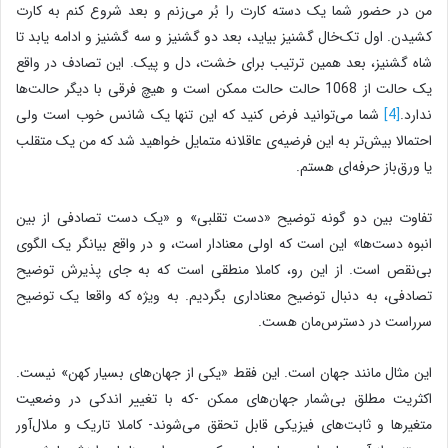
من در حضور شما یک دسته کارت را بُر می‌زنم و بعد شروع کنم به کارت
کشیدن. اول تک‌خال گشنیز بیاید، بعد دو گشنیز و سه گشنیز و ادامه یابد تا
شاه گشنیز، بعد همین ترتیب برای خشت، دل و پیک. این تصادف در واقع
یک حالت از 1068 حالت حالت ممکن است و هیچ فرقی با دیگر حالت‌ها
ندارد.
[4]
شما می‌توانید فرض کنید که این تنها یک شانس خوب است ولی
احتمالا بیش‌تر به این فرضیه‌ی عاقلانه متمایل خواهید شد که من یک متقلب
یا ورق‌باز حرفه‌ای هستم.
تفاوت بین دو گونه توضیح «دست تقلبی» و «یک دست تصادفی از بین
انبوه دست‌ها» این است که اولی معنادار است، و در واقع بیانگر یک الگوی
بی‌نقص است. از این رو، کاملا منطقی است که به جای پذیرش توضیح
تصادفی، به دنبال توضیح معناداری بگردیم. به ویژه که واقعا یک توضیح
سرراست در دسترس‌مان هست.
این مثال مانند جهان است. این فقط «یکی از جهان‌های بسیار کهن» نیست.
اکثریت مطلق بی‌شمار جهان‌های ممکن -که با تغییر اندکی در وضعیت
متغیرها و ثابت‌های فیزیکی قابل تحقق می‌شوند- کاملا تاریک و ملال‌آور