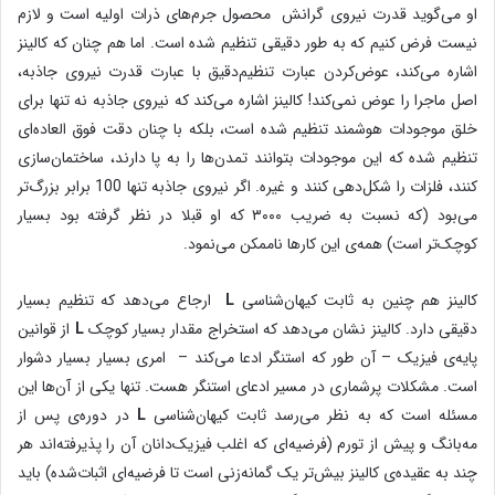
او می‌گوید قدرت نیروی گرانش محصول جرم‌های ذرات اولیه است و لازم
نیست فرض کنیم که به طور دقیقی تنظیم شده است. اما هم چنان که کالینز
اشاره می‌کند، عوض‌کردن عبارت تنظیم‌دقیق با عبارت قدرت نیروی جاذبه،
اصل ماجرا را عوض نمی‌کند! کالینز اشاره می‌کند که نیروی جاذبه نه تنها برای
خلق موجودات هوشمند تنظیم شده است، بلکه با چنان دقت فوق العاده‌ای
تنظیم شده که این موجودات بتوانند تمدن‌ها را به پا دارند، ساختمان‌سازی
کنند، فلزات را شکل‌دهی کنند و غیره. اگر نیروی جاذبه تنها 100 برابر بزرگ‌تر
می‌بود (که نسبت به ضریب ۳۰۰۰ که او قبلا در نظر گرفته بود بسیار
کوچک‌تر است) همه‌ی این کارها ناممکن می‌نمود.
کالینز هم چنین به ثابت کیهان‌شناسی
L
ارجاع می‌دهد که تنظیم بسیار
دقیقی دارد. کالینز نشان می‌دهد که استخراج مقدار بسیار کوچک
L
از قوانین
پایه‌ی فیزیک – آن طور که استنگر ادعا می‌کند – امری بسیار بسیار دشوار
است. مشکلات پرشماری در مسیر ادعای استنگر هست. تنها یکی از آن‌ها این
مسئله است که به نظر می‌رسد ثابت کیهان‌شناسی
L
در دوره‌ی پس از
مه‌بانگ و پیش از تورم (فرضیه‌ای که اغلب فیزیک‌دانان آن را پذیرفته‌اند هر
چند به عقیده‌ی کالینز بیش‌تر یک گمانه‌زنی است تا فرضیه‌ای اثبات‌شده) باید