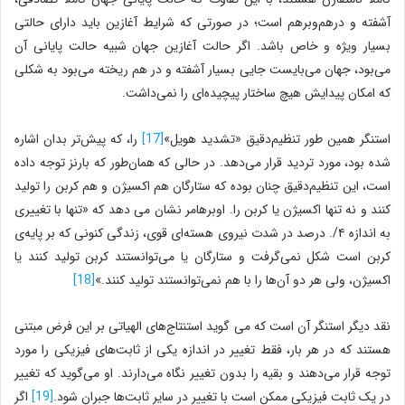
آشفته و درهم‌و‌برهم است؛ در صورتی که شرایط آغازین باید دارای حالتی
بسیار ویژه و خاص باشد. اگر حالت آغازین جهان شبیه حالت پایانی آن
می‌بود، جهان می‌بایست جایی بسیار آشفته و در هم ریخته می‌بود به شکلی
که امکان پیدایش هیچ ساختار پیچیده‌ای را نمی‌داشت.
استنگر همین طور تنظیم‌دقیق «تشدید هویل»
[17]
را، که پیش‌تر بدان اشاره
شده بود، مورد تردید قرار می‌دهد. در حالی که همان‌طور که بارنز توجه داده
است، این تنظیم‌دقیق چنان بوده که ستارگان هم اکسیژن و هم کربن را تولید
کنند و نه تنها اکسیژن یا کربن را. اوبرهامر نشان می دهد که «تنها با تغییری
به اندازه ۴/. درصد در شدت نیروی هسته‌ای قوی، زندگی کنونی که بر پایه‌ی
کربن است شکل نمی‌گرفت و ستارگان یا می‌توانستند کربن تولید کنند یا
اکسیژن، ولی هر دو آن‌ها را با هم نمی‌توانستند تولید کنند.»
[18]
نقد دیگر استنگر آن است که می گوید استنتاج‌های الهیاتی بر این فرض مبتنی
هستند که در هر بار، فقط تغییر در اندازه یکی از ثابت‌های فیزیکی را مورد
توجه قرار می‌دهند و بقیه را بدون تغییر نگاه می‌دارند. او می‌گوید که تغییر
در یک ثابت فیزیکی ممکن است با تغییر در سایر ثابت‌ها جبران شود.
[19]
اگر