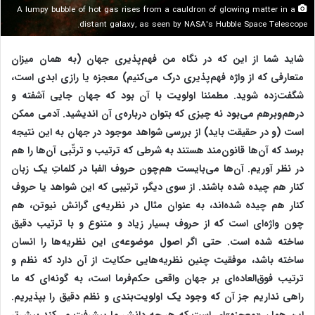
A lumpy bubble of hot gas rises from a cauldron of glowing matter in a
distant galaxy, as seen by NASA's Hubble Space Telescope.
شاید شما از این که در نگاه من فهم‌پذیری جهان (به همان میزان
متعارفی که از واژه فهم‌پذیری درک می‌کنیم) معجزه یا رازی ابدی است،
شگفت‌زده شوید. مطمئنا اولویت با آن بود که جهان جایی آشفته و
درهم‌وبرهم می‌بود نه چیزی که بتوان درباره‌ی‌ آن اندیشید. آدمی ممکن
است (و در حقیقت باید) از بررسی شواهد موجود در جهان به این نتیجه
برسد که آن‌ها قانون‌مند هستند به شرطی که ترتیب و ترتّبی آن‌ها را هم
در نظر آوریم. آن‌ها می‌بایست هم‌چون حروف الفبا در کلماتِ یک زبان
کنار هم چیده شده باشند. از سوی دیگر، ترتیبی که این شواهد یا حروف
کنار هم چیده شده‌اند، به عنوان مثال در نظریه‌ی گرانش نیوتن، هم
چون واژه‌ای است که از حروف بسیار زیاد و متنوع و با ترتیب دقیق
ساخته شده است. حتی اگر اصول موضوعه‌ی این نظریه‌ها را انسان
ساخته باشد، موفقیت چنین نظریه‌هایی حکایت از آن دارد که نظم و
ترتیب فوق‌العاده‌ای بر جهان واقعی حکم‌فرما است، به گونه‌ای که ما
راهی نداریم جز آن که وجود یک اولویت‌بندی و نظم دقیق را بپذیریم.