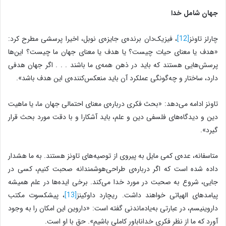
جهان شامل خدا
چارلز تاونز
[12]
، فیزیک‌دان برنده‌ی جایزه‌ی نوبل، اخیرا پرسشی مطرح کرد:
«هدف یا معنای حیات چیست؟ یا هدف یا معنای جهان ما چیست؟ این‌ها
پرسش‌هایی هستند که باید در ذهن همه‌ی ما باشند . . . اگر جهان هدفی
دارد، ساختار و چه‌گونگی عملکرد آن باید منعکس‌کننده‌ی این هدف باشد».
تاونز ادامه می‌دهد: «بحث فکری درباره‌ی معنای احتمالی جهان ما، یا ماهیت
دین و دیدگاه‌های فلسفی دین و علم، باید آشکارا و با دقت مورد بحث قرار
گیرد».
متاسفانه، عده‌ی کمی مایل به پیروی از توصیه‌های تاونز هستند. به ما هشدار
داده شده است که اگر درباره‌ی طراحی‌هوشمندانه صحبت کنیم، کسی در
جایی، شروع به صحبت در مورد خدا می‌کند. برخی ایده‌ها در علم همیشه
پیامدهای الهیاتی خواهند داشت. ریچارد داوکینز
[13]
، پیشکسوت مکتب
داروینیسم، در عبارتی به‌یادماندنی گفته است: «داروین این امکان را به وجود
آورد که ما از نظر فکری خداناباور کاملی باشیم». حق با او است.