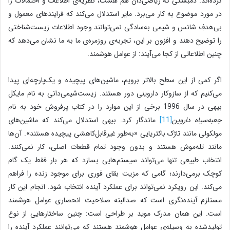
کرده‌اند. دمبسکی که ریاضی‌دان هم هست، نظریه‌ی اطلاعات و احتمالات را
در مورد موضوع به کار می‌برد. مایر استدلال می‌کند که فرایندهای معمول و
بی‌هدفِ شانس و شیمی به‌سادگی نمی‌توانند وجود اطلاعات زیست‌شناختی
را توضیح دهند و افزون بر این، تجربه‌ی روزمره‌ی ما به ما نشان می‌دهد که
چنین اطلاعاتی از کجا می‌آیند: از عوامل هوشمند.
اگر کمی از این سطح بالاتر برویم، ماشین‌های پیچیده و یک‌پارچه‌ای پیدا
می‌کنیم که از سازوکار داروینی دور هستند. زیست‌شیمی‌دانی به نام مایکل
بیهی در سال 1996 برخی از این موارد را در کتاب پرفروش خود به نام
جعبه‌سیاه داروین
[11]
ماندگار کرد. بیهی استدلال می‌کند که ماشین‌های
مولکولی مانند تاژک باکتریایی «به‌طور غیرقابل‌کاهشی پیچیده هستند». آن‌ها
مانند تله‌موش هستند و بدون وجود تمام قطعات اصلی، کار نمی‌کنند.
انتخاب طبیعی تنها می‌تواند سیستم‌هایی بسازد که هر بار فقط یک گام
کوچک برمی‌دارند؛ گامی که مزیت بقای فوری برای موجود زنده را فراهم
می‌کند. این رویکرد نمی‌تواند برای عملکرد آینده انتخاب شود. انجام این کار
مستلزم آینده‌نگری است که صدالبته صلاحیت انحصاری عوامل هوشمند
است. این همان مدرک موید بر طراحی است: چنین ساختارهایی از نوع
تولید‌شده به وسیله‌ی عوامل هوشمند هستند که می‌توانند عملکرد آینده را