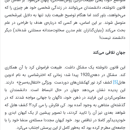
متواضع خود، یعنی طبیعت‌گرایی روش‌شناختی، پنهان می‌شود. بر اساس این
قانون نانوشته، دانشمندان می‌توانند در زندگی شخصی خود هر چیزی را که
می‌خواهند، باور کنند اما هنگام توضیح طبیعت باید تنها به دلایل غیرشخصی
متوسل شوند. بر این اساس، هر کسی که درباره‌ی هدف یا طراحی در علم
بحث می‌کند (بنیان‌گذاران علم مدرن سخاوت‌مندانه مستثنی شده‌اند) دیگر
دانشمند نیست!
جهان تلافی می‌کند
این قانون نانوشته یک مشکل داشت. طبیعت فراموش کرد با آن همکاری
کند. مشکل در دهه‌ی1920 پیدا شد؛ زمانی که اختر‌شناسی به نام ادوین
هابل
[5]
کشف کرد نور کهکشان‌های دوردست ویژگی «انتقال‌به‌سرخ» دارند.
این پدیده نشان می‌دهد جهان در حال انبساط است. دانشمندان با
معکوس‌کردن این فرایند در ذهن خود، ناگهان با جهانی مواجه شدند که در
گذشته‌ای متناهی به وجود آمده بود. کی فکرش را می کرد؟! کشف هابل که
شواهد بعدی نیز آن را تایید کردند، با تصویر پیشین از یک کیهان ابدی و
خودپدیدآور کاملا در تناقض بود. خود کیهان مجددا مسئله‌ی منشا خود را با
جامعه‌ای مطرح کرده بود که به‌طور کامل از این پرسش اجتناب می‌کرد.