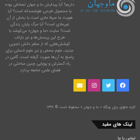
داریم؟ آیا پیدایش ما و جهان تصادفی بوده
یا محصول طرحی هوشمندانه است؟ آیا
هویت ما صرفا مادی است یا بخش از آن
غیرمادی است؟ آیا مرگ پایان زندگی
است؟ سایت «ما و جهان» می‌کوشد با
طرح این پرسش‌ها و نیز بازتاب
کوشش‌هایی که از منظر دانش تجربی
جدید، علوم محض و نیز علوم انسانی برای
پاسخ به آن‌ها صورت گرفته است، گامی در
راه گسترش و پویایی چنین مباحثی در
فضای علمی جامعه بردارد.
فیس
توییتر
اینستاگرام
ایمیل
بوک
کلیه حقوق برای وبگاه « ما و جهان » محفوظ است © ۱۳۹۷
لینک های مفید
تماس با ما