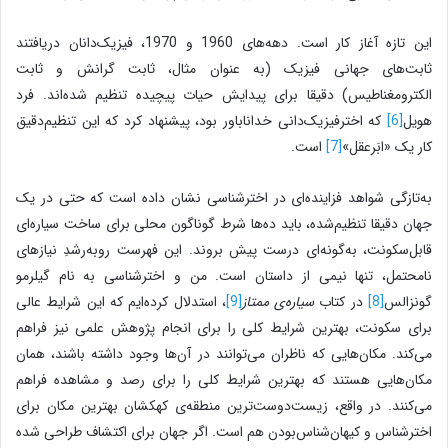
این تازه آغاز کار است. دهه‌های 1960 و 1970، فیزیک‌دانان دریافتند
ثابت‌های جهانی فیزیک (به عنوان مثال، ثابت گرانش و ثابت
الکترومغناطیس) دقیقا برای پیدایش حیات پیچیده تنظیم شده‌اند. فرد
هویل
[6]
که اخترفیزیک‌دانی خداناباور بود، پیشنهاد کرد که این تنظیم‌دقیق
کار یک «ابَرعقل»
[7]
است.
به‌تازگی شواهد فزاینده‌ای در اخترشناسی نشان داده است که حتی در یک
جهان دقیقا تنظیم‌شده، باید ده‌ها شرط گوناگون محلی برای ساخت سیار‌ه‌ای
قابل‌سکونت، به‌گونه‌ای درست پیش بروند. این فهرست روبه‌رشدِ نیازهای
نامحتمل، تنها نیمی از داستان است. من و اختر‌شناسی به نام گیلرمو
گونزالس
[8]
در کتاب
سیاره‌ی ممتاز
[9]
، استدلال کرده‌ایم که این شرایط عالی
برای سکونت، بهترین شرایط کلی را برای انجام پژوهش علمی نیز فراهم
می‌کند. مکان‌هایی که ناظران می‌توانند در آن‌ها وجود داشته باشند، همان
مکان‌هایی هستند که بهترین شرایط کلی را برای رصد و مشاهده فراهم
می‌کنند. در واقع، زیست‌دوست‌ترین منطقه‌ی کهکشان بهترین مکان برای
اخترشناس و کیهان‌شناس‌بودن هم است. اگر جهان برای اکتشاف طراحی شده