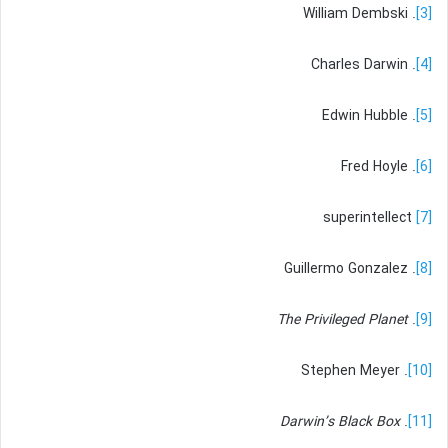
. William Dembski
[3]
. Charles Darwin
[4]
. Edwin Hubble
[5]
. Fred Hoyle
[6]
superintellect
[7]
. Guillermo Gonzalez
[8]
The Privileged Planet
.
[9]
. Stephen Meyer
[10]
Darwin’s Black Box
.
[11]