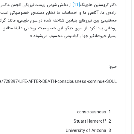
دکتر کریستین هلوینگ
[11]
از بخش شیمی زیست‌فیزیکی انجمن ماکس پل
اراده‌ی ما، آگاهی ما و احساسات ما نشان دهنده‌ی خصوصیاتی است ک
مستقیمی بین نیروهای بنیادین شناخته شده در علوم طبیعی، مانند گرا
روحانی پیدا کرد. از سوی دیگر، این خصوصیات روحانی دقیقا مطابق با 
بسیار حیرت‌انگیز جهان کوانتومی محسوب می‌شوند.»
منبع:
ce/728897/LIFE-AFTER-DEATH-consciousness-continue-SOUL
consciousness
Stuart Hameroff
University of Arizona