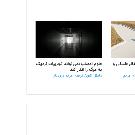
ز نظر فلسفی و
علوم اعصاب نمی‌تواند تجربیات نزدیک
به مرگ را انکار کند
ه: مریم
مایکل اگنور/ ترجمه: مریم درودیان