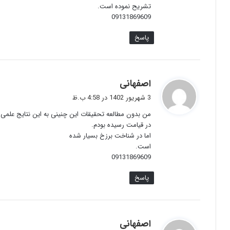
تشریح نموده است.
09131869609
پاسخ
گ
اصفهانی
ف
3 شهریور 1402 در 4:58 ب.ظ
ت
من بدون مطالعه تحقیقات این چنینی به این نتایج علمی 
:
در قیامت رسیده بودم.
اما در شناخت برزخ بسیار شده
است.
09131869609
پاسخ
گ
اصفهانی