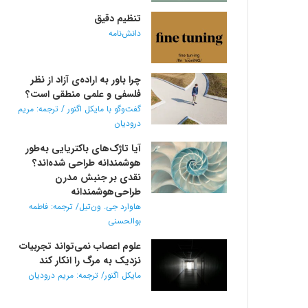
تنظیم دقیق
دانش‌نامه
چرا باور به اراده‌ی آزاد از نظر
فلسفی و علمی منطقی است؟
گفت‌وگو با مایکل اگنور / ترجمه: مریم
درودیان
آیا تاژک‌های باکتریایی به‌طور
هوشمندانه طراحی شده‌اند؟
نقدی بر جنبش مدرن
طراحی‌هوشمندانه
هاوارد جی. ون‌تیل/ ترجمه: فاطمه
بوالحسنی
علوم اعصاب نمی‌تواند تجربیات
نزدیک به مرگ را انکار کند
مایکل اگنور/ ترجمه: مریم درودیان