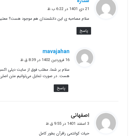
ستاره
ف
21 دی 1401 در 6:22 ب.ظ
ت
سلام مصاحبه ی این دانشمندان هم موجود هست؟ معتبر
:
پاسخ
گ
mavajahan
ف
16 فروردین 1402 در 8:39 ق.ظ
ت
سلام بر شما، مطلب فوق از سایت دیلی اکسپ
:
هست. در صورت تمایل می‌توانیم متن اصلی را
پاسخ
گ
اصفهانی
ف
3 اسفند 1401 در 9:55 ق.ظ
ت
حیات کوانتمی راقرآن بطور کامل
: