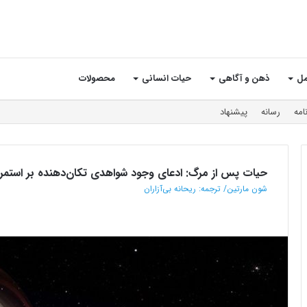
مل
ذهن و آگاهی
حیات انسانی
محصولات
امه
رسانه
پیشنهاد
حیات پس از مرگ: ادعای وجود شواهدی تکان‌دهنده بر استمرار
شون مارتین/ ترجمه: ریحانه بی‌آزاران
ن
ت
ت؟
گو
ان