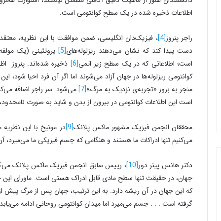
اطلاعات ذخیره شده در یک سطح کوانتومی است.
راجر پنروز
[4]
، فیزیک‌دان انگلیسی، ضمن موافقت با این نظریه، معتقد
دست پیدا کند که نشان می‌دهند ریزلوله‌های
[5]
پروتئینی (یک مولفه‌
است؛ اطلاعاتی که در یک سطح زیر اتمی
[6]
ذخیره شده‌اند. پنروز اظ
کوانتومی ریزلوله‌ها در جهان آزاد می‌شوند اما اگر آن فرد احیا شود، این
منجر به بروز «تجربه‌ی نزدیک به مرگ»
[7]
می‌شود. سر راجر اضافه می‌کند
است این اطلاعات کوانتومی در بیرون از بدن و شاید به صورت نامحدود،
محققان انجمن فیزیک مشهور ماکس پلانک
[9]
در مونیخ با این نظریه م
می‌کنیم تنها ادراکات ما هستند و هنگامی که جسم فیزیکی ما می‌میرد، 
دکتر هانس پیتر دور
[10]
، رییس سابق انجمن فیزیک ماکس پلانک می‌گوید:
جهان، در حقیقت تنها سطح مادی قابل ادراک هستی است. ماورای این جها
که این جهان در آن ریشه دارد. به این ترتیب، جهان پس از مرگ پیش از
گرفته است . . . جسم می‌میرد اما میدان کوانتومی روحانی ادامه می‌یا