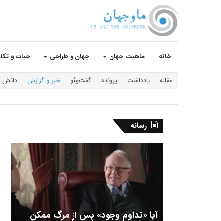
خانه
ماهیت جهان
جهان و طراحی
حیات و تکا
مقاله
یادداشت
پرونده
گفت‌و‌گو
خبر و گزارش
دانش ن
رسانه
آیا
منشا
«تداوم
قوانی
وجود»
طبیع
پس
چیس
از
گفت‌و
مرگ
با
ممکن
دیوید
آیا «تداوم وجود» پس از مرگ ممکن
است؟
جانات