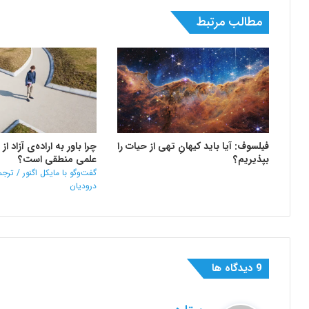
مطالب مرتبط
فیلسوف: آیا باید کیهانِ تهی از حیات را
چرا باور به اراده‌ی آزاد ا
بپذیریم؟
علمی منطقی است؟
گفت‌وگو با مایکل اگنور / ترجم
درودیان
‫9 دیدگاه ها
گ