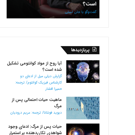
؟
است؟
من
گفت‌وگو
گراس
با
گفت‌وگو با جان لسلی
گفت
جان
لسلی
پربازدیدها
آیا روح از مواد کوانتومی تشکیل
شده است؟
گزارش دیلی میل از ادعای دو
کارشناس فیزیک کوانتوم/ ترجمه:
حمیرا افشار
ماهیت حیات احتمالی پس از
مرگ
دیوید فونتانا/ ترجمه: مریم درودیان
حیات پس از مرگ: ادعای وجود
شواهدی تکان‌دهنده بر استمرار