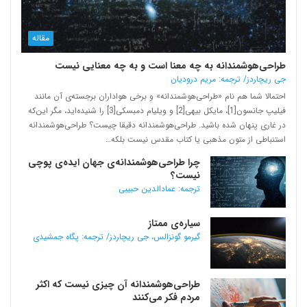
مقاله
طراحی‌هوشمندانه به چه معنا است و به چه معنایی نیست
جی ریچاردز/ ترجمه: مریم درودیان
احتمالا شما هم نام «طراحی‌هوشمندانه» و برخی هواداران برجسته‌ی آن مانند
فیلیپ جانسون[1]، مایکل بیهی[2] و ویلیام دمبسکی[3] را شنیده‌اید، مگر این‌که
در غاری پنهان شده باشید. طراحی‌هوشمندانه دقیقا چیست؟ طراحی‌هوشمندانه
استنباطی از متون مذهبی یا کتاب مقدس نیست بلکه…
چرا طراحی‌هوشمندانه‌ی جهان ایده‌ی پوچی
نیست؟
ترجمه: عمادالدین حبیبی
سیاره‌ی ممتاز
گیرمو گونزالس، جی ریچاردز/ ترجمه: پگاه جمشیدی
طراحی‌هوشمندانه آن چیزی نیست که اکثر
مردم فکر می‌کنند