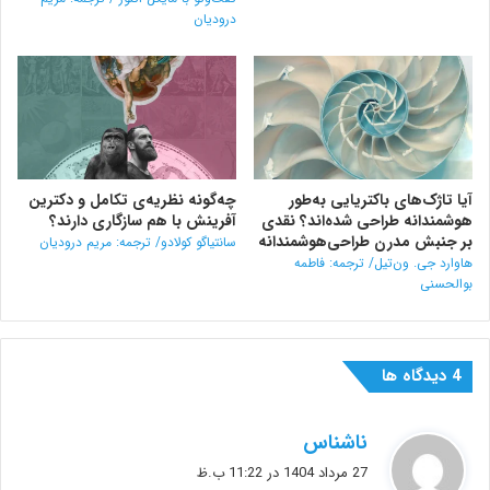
درودیان
آیا تاژک‌های باکتریایی به‌طور
چه‌گونه نظریه‌ی تکامل و دکترین
هوشمندانه طراحی شده‌اند؟ نقدی
آفرینش با هم سازگاری دارند؟
بر جنبش مدرن طراحی‌هوشمندانه
سانتیاگو کولادو/ ترجمه: مریم درودیان
هاوارد جی. ون‌تیل/ ترجمه: فاطمه
بوالحسنی
‫4 دیدگاه ها
گ
ناشناس
ف
27 مرداد 1404 در 11:22 ب.ظ
ت