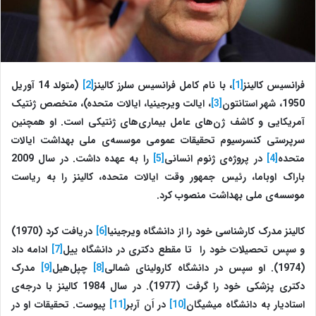
فرانسیس کالینز
[1]
، با نام کامل فرانسیس سلرز کالینز
[2]
(متولد 14 آوریل
1950، شهر استانتون
[3]
، ایالت ویرجینیا، ایالات متحده)، متخصص ژنتیک
آمریکایی و کاشف ژن‌های عامل بیماری‌های ژنتیکی است. او همچنین
سرپرستی کنسرسیوم تحقیقات عمومی ‌موسسه‌ی ملی بهداشت ایالات
متحده
[4]
در پروژه‌ی ژنوم انسانی
[5]
را به عهده داشت. در سال 2009
باراک اوباما، رئیس جمهور وقت ایالات متحده، کالینز را به ریاست
موسسه‌ی ملی بهداشت منصوب کرد.
کالینز مدرک کارشناسی خود را از دانشگاه ویرجینیا
[6]
دریافت کرد (1970)
و سپس تحصیلات خود را تا مقطع دکتری در دانشگاه ییل
[7]
ادامه داد
(1974). او سپس در دانشگاه کارولینای شمالی
[8]
چپل‌هیل
[9]
مدرک
دکتری پزشکی خود را گرفت (1977). در سال 1984 کالینز با درجه‌ی
استادیار به دانشگاه میشیگان
[10]
در اَن آربر
[11]
پیوست. تحقیقات او در