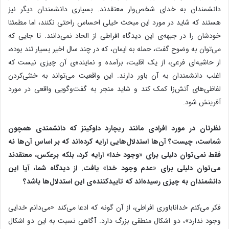
دانشمندان به خدای شخص‌وار معتقدند. بسیاری دانشمندان دیگر نیز
هستند که شاید در مورد این مبحث خیلی احساس راحتی نکنند، اما مطمئنا
خودشان را در جبهه‌ی این دیدگاه افراطی از الحاد نمی‌دانند. تا جایی که
می‌توان به وضوح گفت، حمله به ایمان، که در چند سال اخیر بسیار تند بوده،
از حاشیه‌ای فرعی، از یک اقلیت، برآمده و نماینده‌ی آن چیزی نیست که
اغلب دانشمندان به آن باور دارند. این واقعیت می‌تواند به خنثی‌کردن
لفاظی‌های آتش‌زا کمک کند و شاید منجر به گفت‌وگویی واقعی در مورد
آفرینش شود.
نظرتان در مورد افرادی مانند ریچارد داوکینز که دانشمندی همچون
شماست، چیست؟ آن‌ها استدلال‌هایی ارایه کرده‌اند که بر اساس آن
ها نه
فقط نمی‌توان دلیلی برای
«
وجود خدا
»
ارایه کرد، بلکه برعکس، معتقدند
می‌توان دلیلی برای
«
عدم وجود خدا
»
یافت. از دیدگاه شما، آیا این
دانشمندان به چیزی رسیده‌اند که تاییدکننده‌ی این استدلال‌ها باشد؟
فکر می‌کنم خداناباوری افراطی، از آن‌ گونه که ادعا می‌کند «می‌دانم خدایی
وجود ندارد»، دو اشکال منطقی بزرگ دارد. آگاهی نسبت به این دو اشکال