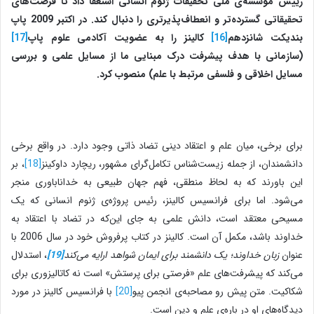
رییس موسسه‌ی ملی تحقیقات ژنوم انسانی استعفا داد تا فرصت‌های
تحقیقاتی گسترده‌تر و انعطاف‌پذیرتری را دنبال کند. در اکتبر 2009 پاپ
بندیکت شانزدهم
[16]
کالینز را به عضویت آکادمی ‌علوم پاپ
[17]
(سازمانی با هدف پیشرفت درک مبنایی ما از مسایل علمی ‌و بررسی
مسایل اخلاقی و فلسفی مرتبط با علم) منصوب کرد.
برای برخی، میان علم و اعتقاد دینی تضاد ذاتی وجود دارد. در واقع برخی
دانشمندان، از جمله زیست‌شناس تکامل‌گرای مشهور، ریچارد داوکینز
[18]
، بر
این باورند که به لحاظ منطقی، فهم جهان طبیعی به خداناباوری منجر
می‌شود. اما برای فرانسیس کالینز، رئیس پروژه‌ی ژنوم انسانی که یک
مسیحی معتقد است، دانش علمی ‌به جای این‌که در تضاد با اعتقاد به
خداوند باشد، مکمل آن است. کالینز در کتاب پرفروش خود در سال 2006 با
عنوان
زبان خداوند؛
یک
دانشمند برای ایمان شواهد ارایه می‌کند
[19]
، استدلال
می‌کند که پیشرفت‌های علم «فرصتی برای پرستش» است نه کاتالیزوری برای
شکاکیت. متن پیش رو مصاحبه‌ی انجمن پیو
[20]
با فرانسیس کالینز در مورد
دیدگاه‌های او در باره‌ی علم و دین است.