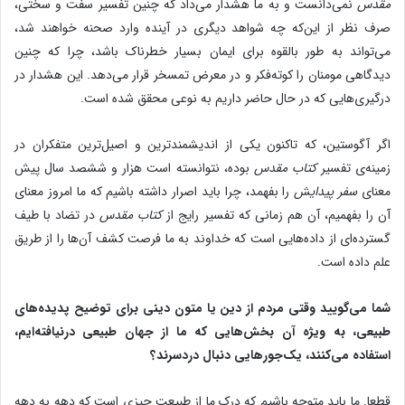
مقدس
نمی‌دانست و به ما هشدار می‌داد که چنین تفسیر سفت و سختی،
صرف نظر از این‌که چه شواهد دیگری در آینده وارد صحنه خواهند شد،
می‌تواند به طور بالقوه برای ایمان بسیار خطرناک باشد، چرا که چنین
دیدگاهی مومنان را کوته‌فکر و در معرض تمسخر قرار می‌دهد. این هشدار در
درگیری‌هایی که در حال حاضر داریم به نوعی محقق شده است.
اگر آگوستین، که تاکنون یکی از اندیشمندترین و اصیل‌ترین متفکران در
زمینه‌ی تفسیر
کتاب مقدس
بوده، نتوانسته است هزار و ششصد سال پیش
معنای
سفر پیدایش
را بفهمد، چرا باید اصرار داشته باشیم که ما امروز معنای
آن را بفهمیم، آن هم زمانی که تفسیر رایج از
کتاب مقدس
در تضاد با طیف
گسترده‌ای از داده‌هایی است که خداوند به ما فرصت کشف آن‌ها را از طریق
علم داده است.
شما می‌گویید وقتی مردم از دین یا متون دینی برای توضیح پدیده‌های
طبیعی، به ویژه آن بخش‌هایی که ما از جهان طبیعی درنیافته
ایم،
استفاده می‌کنند، یک‌جورهایی دنبال دردسرند؟
قطعا. ما باید متوجه باشیم که درک ما از طبیعت چیزی است که دهه به دهه