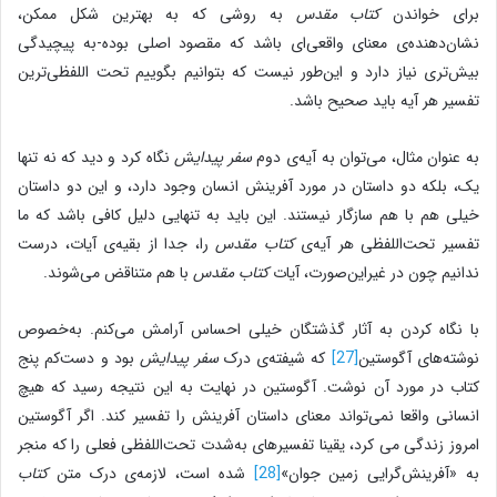
برای خواندن
کتاب مقدس
به روشی که به بهترین شکل ممکن،
نشان‌دهنده‌ی معنای واقعی‌ای باشد که مقصود اصلی بوده-به پیچیدگی
بیش‌تری نیاز دارد و این‌طور نیست که بتوانیم بگوییم تحت اللفظی‌ترین
تفسیر هر آیه باید صحیح باشد.
به عنوان مثال، می‌توان به آیه‌ی دوم
سفر پیدایش
نگاه کرد و دید که نه تنها
یک، بلکه دو داستان در مورد آفرینش انسان وجود دارد، و این دو داستان
خیلی هم با هم سازگار نیستند. این باید به تنهایی دلیل کافی باشد که ما
تفسیر تحت‌اللفظی هر آیه‌ی
کتاب مقدس
را، جدا از بقیه‌ی آیات، درست
ندانیم چون در غیراین‌صورت، آیات
کتاب مقدس
با هم‌ متناقض می‌شوند.
با نگاه کردن به آثار گذشتگان خیلی احساس آرامش می‌کنم. به‌خصوص
نوشته‌های آگوستین
[27]
که شیفته‌ی درک
سفر پیدایش
بود و دست‌کم پنج
کتاب در مورد آن نوشت. آگوستین در نهایت به این نتیجه رسید که هیچ
انسانی واقعا نمی‌تواند معنای داستان آفرینش را تفسیر کند. اگر آگوستین
امروز زندگی می کرد، یقینا تفسیرهای به‌شدت تحت‌اللفظی فعلی را که منجر
به «آفرینش‌گرایی زمین جوان»
[28]
شده است، لازمه‌ی درک متن
کتاب