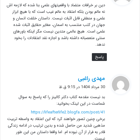
دین بر خرافات متضاد با واقعیتهای علمی بنا شده که لازمه اش
:
نه عالم بودن بلکه اعتقاد به عالم غیب است که با هیچ ابزار
علمی و منطقی قابل اثبات نیست. داستان خلقت انسان و
جهان در کتب منتسب به اسمان، مغایر حقایق اثبات شده
علمی است. هیچ عالمی متدین نیست مگر اینکه باورهای
سنتی متعصبانه داشته باشد و اجازه نقد اعتقادات را بخود
ندهد.
پاسخ
گ
مهدی راغبی
ف
30 مرداد 1404 در 9:15 ق.ظ
ت
بد نیست مقدمه کتاب دکتر کالینز را که پاسخ به سوال
:
شماست در این لینک بخوانید:
https://lifeafterlife2.blogfa.com/post/41
برخی چنین تصور خواهند کرد که این اعتقاد به واسطه تربیت
مذهبی شدید من حاصل شده و بدین ترتیب در ادامه زندگی
قادر به فرار از آن نبوده ام. اما واقعا داستان من این طور
نیست.