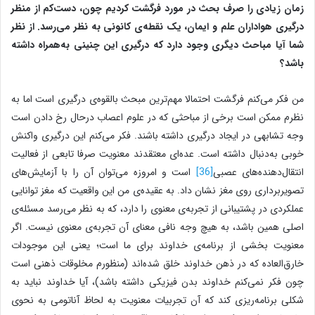
زمان زیادی را صرف بحث در مورد فرگشت کردیم چون، دست‌کم از منظر
درگیری هواداران علم و ایمان، یک نقطه‌ی کانونی به نظر می‌رسد.
از نظر
شما
آیا مباحث دیگری وجود دارد که درگیری این چنینی به‌همراه داشته
باشد؟
من فکر می‌کنم فرگشت احتمالا مهم‌ترین مبحث بالقوه‌ی درگیری است اما به
نظرم ممکن است برخی از مباحثی که در علوم اعصاب درحال رخ دادن است
وجه تشابهی در ایجاد درگیری داشته باشند. فکر می‌کنم این درگیری واکنش
خوبی به‌دنبال داشته است. عده‌ای معتقدند معنویت صرفا تابعی از فعالیت
انتقال‌دهنده‌های عصبی
[36]
است و امروزه می‌توان آن را با آزمایش‌های
تصویربرداری روی مغز نشان داد. به عقیده‌ی من این واقعیت که مغز توانایی
عملکردی در پشتیبانی از تجربه‌ی معنوی را دارد، که به نظر می‌رسد مسئله‌ی
اصلی همین باشد، به هیچ وجه نافی معنای آن تجربه‌ی معنوی نیست. اگر
معنویت بخشی از برنامه‌ی خداوند برای ما است؛ یعنی این موجودات
خارق‌العاده که در ذهن خداوند خلق شده‌اند (منظورم مخلوقات ذهنی است
چون فکر نمی‌کنم خداوند بدن فیزیکی داشته باشد)، آیا خداوند نباید به
شکلی برنامه‌ریزی کند که آن تجربیات معنویت به لحاظ آناتومی به نحوی