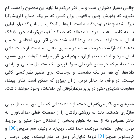
چالش بسیار دشواری است و من فکر می‌کنم ما نباید این موضوع را دست کم
بگیریم که پذیرش چنین واقعیتی برای کسی که در یک فضای آفرینش‌گرا
بزرگ شده چه‌قدر تهدیدکننده است. آن‌ها از کودکی، از زمانی که برای اولین
بار به کلیسا رفتند، بارها شنیده‌اند که دیدگاه آفرینش‌گرایانه جزء لاینفک
ایمان به خداوند است. به آن‌ها گفته شده حتی اگر برای لحظه‌ای احتمال
بدهید که فرگشت درست است، در مسیری معین به سمت از دست دادن
ایمان خود و احتمالا بدتر از آن، جهنم ابدی قرار خواهید گرفت. برای همین،
باید بدانیم که در چنین شرایطی صرفا آوردن یک استدلال منطقی و ارایه‌ی
داده‌ها، آن هم در یک نشست و برخاست برای تغییر نظر کسی کافی
نیست. در واقع، به خاطر ترس از آن چیزی که ممکن است اتفاق بیفتد،
مقاومت شدیدی حتی در برابر درنظرگرفتن آن اطلاعات، وجود خواهد داشت.
همچنین من فکر می‌کنم آن دسته از دانشمندانی که مثل من به دنبال نوعی
سازگاری هستند، باید به روشنی راه‌شان را از جمعیت فعلی خداناباوران به
ظاهر عصبانی که از علم به عنوان بخشی از استدلال خود مبنی بر بی‌ربط
بودن ایمان استفاده می‌کنند، جدا کنند. ریچارد داوکینز، سم هریس
[30]
و
کریستوفر هیچنز
[31]
لزوما نمایان‌گر وفاق در علم نیستند. چهل درصد از