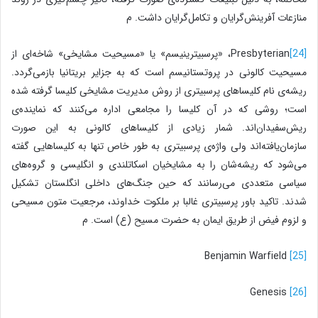
منازعات آفرینش‌گرایان و تکامل‌گرایان داشت. م
[24]
Presbyterian
، «پرسبیترینیسم» یا «مسیحیت مشایخی» شاخه‌ای از
مسیحیت کالونی در پروتستانیسم است که به جزایر بریتانیا بازمی‌گردد.
ریشه‌ی نام کلیساهای پرسبیتری از روش مدیریت مشایخی کلیسا گرفته شده
است؛ روشی که در آن کلیسا را مجامعی اداره می‌کنند که نماینده‌ی
ریش‌سفیدان‌اند. شمار زیادی از کلیساهای کالونی به این صورت
سازمان‌یافته‌اند ولی واژه‌ی پرسبیتری به طور خاص تنها به کلیساهایی گفته
می‌شود که ریشه‌شان را به مشایخیان اسکاتلندی و انگلیسی و گروه‌های
سیاسی متعددی می‌رسانند که حین جنگ‌های داخلی انگلستان تشکیل
شدند. تاکید باور پرسبیتری غالبا بر ملکوت خداوند، مرجعیت متون مسیحی
و لزوم فیض از طریق ایمان به حضرت مسیح (ع) است. م
Benjamin Warfield
[25]
Genesis
[26]