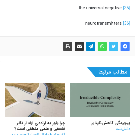
the universal negative
[35]
neurotransmitters
[36]
مطالب مرتبط
پیچیدگی کاهش‌ناپذیر
چرا باور به اراده‌ی آزاد از نظر
فلسفی و علمی منطقی است؟
دانش‌نامه
گفت‌وگو با مایکل اگنور / ترجمه: مریم