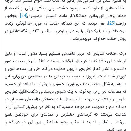
به همین شکل من فکر می‌کنم زمانی که کتاب
منشا انواع
منتشر شد، گرچه
مخالفت‌هایی از طرف کلیسا وجود داشت، ولی بخش بزرگی از کلیسا، از
جمله برخی الهی‌دانان محافظه‌کار مانند کشیش پرسبیتری
[24]
بنجامین
وارفیلد
[25]
، هم بودند که این دیدگاه جدید در مورد چه‌گونگی ارتباط
موجودات زنده با یک‌دیگر را به عنوان نوعی اشراف و آگاهی شگفت‌انگیز در
روش خلقت خداوند، می‌پذیرفتند.
درک اختلاف شدیدی که امروز شاهدش هستیم بسیار دشوار است؛ و دلیل
آن شاید این باشد که به هر حال، فرگشت به مدت 150 سال در صحنه حضور
داشته و دانشی که از نظریه‌ی داروین حمایت می‌کند طی این دهه‌ها قوی‌ و
قوی‌تر شده است. امروزه با توجه به توانایی ما در مطالعه‌ی دی‌ان‌ای، این
شواهد به شکل منحصر به فردی قوی محسوب می‌شوند. ما شاهد آن هستیم
که مطالعات دی‌ان‌ای، چه‌گونه به یک شیوه‌ی دیجیتالی شگفت‌انگیز، نظریه‌ی
داروین را پشتیبانی می‌کند. با این حال، با دو دستگی فزاینده‌ای هم میان دو
دیدگاه علم و معنویت هم مواجه هستیم که به نظر من بیش‌تر کسانی آن را
هدایت می‌کنند که گزینه‌های جایگزین را تهدیدی برای خودشان تلقی
می‌کنند و تمایلی ندارند تا امکان وجود هماهنگی بین این دو دیدگاه را
بررسی کنند.