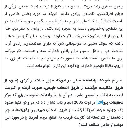
و قرن به قرن رشد می‌کند. با این حال هنوز از درک جزییات بخش بزرگی از
جهان اطراف‌مان، فاصله‌ی زیادی داریم. این‌که در مورد بخش خاصی از
طبیعت که از آن درک کاملی نداریم متمرکز شویم و بگوییم خوب، خدا باید در
این نقطه‌ی به‌خصوص دست به معجزه زده باشد، در واقع، به نظر من، خدا
را بیش از اندازه کوچک می‌کند. اگر خداوند برنامه‌ای برای آفرینش جهانی
داشته که بتواند منتهی به موجوداتی شود که دارای هوشمندی، اراده‌‌ی آزاد،
شناخت حق و باطل و میل برای یافتن خداوند متعال هستند، فکر می‌کنم
برای ما مایه‌ی تاسف باشد که تصور کنیم می‌توانیم با اطلاعات ناچیزی که
داریم، دقیقا بفهمیم خداوند چه‌گونه این کار را انجام داده است.
به رغم شواهد ارایه‌شده مبنی بر این‌که ظهور حیات بر کره‌ی زمین، از
طریق مکانیسم فرگشت از طریق انتخاب طبیعی، صورت گرفته و اکثریت
قریب به اتفاق جامعه‌ی علمی هم آن را پذیرفته
اند، نظرسنجی‌ای که مرکز
تحقیقات پیو
[29]
در اوت 2006 انجام داد، نشان داد که در واقع تنها حدود
یک چهارم مردم آمریکا فرگشت از طریق انتخاب طبیعی را پذیرفته‌اند.
چرا
دانشمندان نتوانسته‌اند اکثریت قریب به اتفاق مردم آمریکا را در مورد این
موضوع خاص متقاعد کنند؟