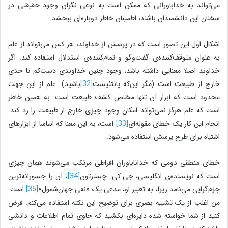
می‌تواند به خداباورانی که ممکن است به نوعی نگران وجود حقیقتی در
سخنان این دانشمندان باشند، اطمینان خاطر دوباره‌ای ببخشد.
اشکال اول این تصور است که در پرسش از خداوند، هر کس می‌تواند از علم
به عنوان متوقف‌کننده‌ی گفت‌وگو و تمام‌کننده‌ی استدلال استفاده کند. اگر
خداوند اصلا معنایی داشته باشد، وجود چنین خداوندی دست‌کم تا حدی
خارج از طبیعت است (مگر این‌که پانتئیست
[32]
باشید). علم از این جهت
محدود است که ابزار آن تنها مختص کشف طبیعت است. به همین خاطر
است که علم هرگز نمی‌تواند امکان وجود چیزی خارج از طبیعت را رد کند.
انجام این کار یک خطای مقوله‌ای
[33]
است، به این معنا که اساسا از ابزارهای
اشتباه برای طرح پرسش استفاده می‌شود.
خطای منطقی دومی که خداناباوران افراطی مرتکب می‌شوند همان چیزی
است که نویسنده‌ی انگلیسی، جی.کی. چسترتون
[34]
، آن را جسورانه‌ترین
جزم‌گرایی می‌نامد زیرا، به تعبیر او، مدعی یک «نفی جهان‌شمول»
[35]
است.
من اغلب از یک تشبیه بصری برای توضیح این نکته استفاده می‌کنم. فرض
کنید از شما خواسته شده دایره‌ای بکشید که حاوی تمام اطلاعات و دانشی