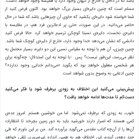
باشد که در داخل یا خارج از کیهان وجود دارد یا همیشه وجود خواهد داشت.
مسلم است که چنین دایره‌ای بسیار بزرگ خواهد بود. اکنون فرض کنید از
شما خواسته شود دایره‌ای بکشید که حاوی آن چیزهایی باشد که شما در حال
حاضر می‌دانید. در این صورت، حتی پر ادعاترین فرد هم، در مقایسه با
دایره‌ی نخست، دایره‌ی نسبتا کوچکی ترسیم خواهد کرد. حالا فرض کنید
دانشی که نشان می‌دهد خدا وجود دارد، خارج از دایره‌ی کوچک شما باشد.
چنین چیزی، آن هم با توجه به مقیاس نسبی این دو دایره، بسیار محتمل به
نظر می‌رسد، این‌طور نیست؟ پس -با توجه به این استدلال- چه‌گونه برای
هر شخصی معقول خواهد بود که بگوید «می‌دانم خدایی وجود ندارد»؟
چنین ادعایی به وضوح بدون شواهد است.
پیش‌بینی می‌کنید این اختلاف به زودی برطرف شود یا فکر می‌کنید
دست‌کم تا مدت‌ها ادامه خواهد یافت؟
خوب، به زودی که برطرف نمی‌شود. اما من خوشبین هستم. امروز عده‌ی
کمی هستند که اصرار دارند خورشید باید به دور زمین بچرخد تا انتظارات
آن‌ها را از آن‌چه
کتاب مقدس
می‌گوید برآورده کند. من بر این باورم که طی
چند دهه‌ی آینده، این اختلاف هم به همین اندازه غیرضروری تلقی خواهد