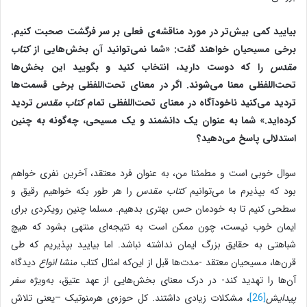
بیایید کمی ‌بیش
تر در مورد مناقشه‌ی فعلی بر سر فرگشت صحبت کنیم.
برخی مسیحیان خواهند گفت: «شما نمی‌توانید آن بخش‌هایی از
کتاب
مقدس
را که دوست دارید، انتخاب کنید و بگویید این بخش‌ها
تحت
اللفظی معنا می‌شوند.
اگر در معنای تحت
اللفظی برخی قسمت
ها
تردید می
کنید ناخودآگاه در معنای تحت
اللفظی تمام
کتاب مقدس
تردید
کرده
اید.»
شما به عنوان یک دانشمند و یک مسیحی، چه
گونه به چنین
استدلالی پاسخ می‌دهید؟
سوال خوبی است و مطمئنا من، به عنوان فرد معتقد، آخرین نفری خواهم
بود که بپذیرم ما می‌توانیم
کتاب مقدس
را هر طور بکه خواهیم رقیق و
سطحی کنیم تا به خودمان حس بهتری بدهیم. مسلما چنین رویکردی برای
ایمان خوب نیست، چون ممکن است به نتیجه‌ای منتهی بشود که هیچ
شباهتی به حقایق بزرگ ایمان نداشته نباشد. اما بیایید بپذیریم که طی
قرن‌ها، مسیحیان معتقد -مدت‌ها قبل از این‌که امثال کتاب
منشا انواع
دیدگاه
آن‌ها را تهدید کند- در درک معنای بخش‌هایی از عهد عتیق، به‌ویژه
سفر
پیدایش
[26]
، مشکلات زیادی داشتند. کل حوزه‌ی هرمنوتیک –یعنی تلاش