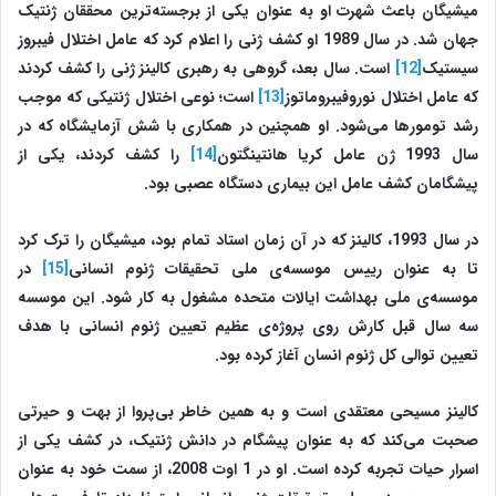
میشیگان باعث شهرت او به عنوان یکی از برجسته‌ترین محققان ژنتیک
جهان شد. در سال 1989 او کشف ژنی را اعلام کرد که عامل اختلال فیبروز
سیستیک
[12]
است. سال بعد، گروهی به رهبری کالینز ژنی را کشف کردند
که عامل اختلال نوروفیبروماتوز
[13]
است؛ نوعی اختلال ژنتیکی که موجب
رشد تومورها می‌شود. او همچنین در همکاری با شش آزمایشگاه که در
سال 1993 ژن عامل کریا هانتینگتون
[14]
را کشف کردند، یکی از
پیشگامان کشف عامل این بیماری دستگاه عصبی بود.
در سال 1993، کالینز که در آن زمان استاد تمام بود، میشیگان را ترک کرد
تا به عنوان رییس موسسه‌ی ملی تحقیقات ژنوم انسانی
[15]
در
‌موسسه‌ی ملی بهداشت ایالات متحده مشغول به کار شود. این موسسه
سه سال قبل کارش روی پروژه‌ی عظیم تعیین ژنوم انسانی با هدف
تعیین توالی کل ژنوم انسان آغاز کرده بود.
کالینز مسیحی معتقدی است و به همین خاطر بی‌پروا از بهت و حیرتی
صحبت می‌کند که به عنوان پیشگام در دانش ژنتیک، در کشف یکی از
اسرار حیات تجربه کرده است. او در 1 اوت 2008، از سمت خود به عنوان