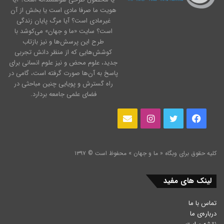
هویت ما صرفا مادی است یا بخش از آن
غیرمادی است؟ آیا مرگ پایان زندگی
است؟ سایت «ما و جهان» می‌کوشد با
طرح این پرسش‌ها و نیز بازتاب
کوشش‌هایی که از منظر دانش تجربی
جدید، علوم محض و نیز علوم انسانی برای
پاسخ به آن‌ها صورت گرفته است، گامی در
راه گسترش و پویایی چنین مباحثی در
فضای علمی جامعه بردارد.
فیس
توییتر
اینستاگرام
ایمیل
بوک
کلیه حقوق برای وبگاه « ما و جهان » محفوظ است © ۱۳۹۷
لینک های مفید
تماس با ما
درباره‌ی ما