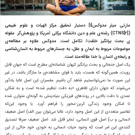
مارتی میلر مدوکس[۱] دستیار تحقیق مرکز الهیات و علوم طبیعی
([۲]CTNS) رشته‌ی علم و دین دانشگاه برکلی آمریکا و پژوهش‌گر مقوله
ی بحث برانگیز خلقت/ تکامل است. مدوکس علاوه بر مطالعه‌ی
موضوعات مربوط به ایمان و عقل، به جستارهای مربوط به انسان‌شناسی
و رابطه‌ی انسان با خدا علاقه‌مند است.
یک اصل جنجالی و بحث برانگیز کیهان شناسانه‌ای مطرح است که جهانِ قابل
رویت، همین‌گونه که هست، باید با قوای مشاهده‌ی ما سازگار باشد، در غیر
این صورت ما نمی‌‌توانستیم شاهد آن باشیم. مفسران این اصل غالبا یادآور
می‌شوند که جهان دارای ظاهری «به دقت تنظیم شده» است و به شکلی
عمدی با دقت بالایی در روندهای فیزیکی بنیادینش به گونه‌ای متوازن شده
تا امکان وجود زندگی کربن-محور را فراهم آورد. با وجود این‌که
تفاسیر متعددی از این اصل وجود دارد، غالبا می‌توان بین الف) اصل ضعیف
انسانی و ب) اصل قوی انسانی، تمایز قایل شد. اصل ضعیف صرفا تصدیق
کننده‌ی این امر است که وجود حیات انسانی به خودی خود حاکی از این