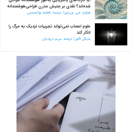
شده‌اند؟ نقدی بر جنبش مدرن طراحی‌هوشمندانه
هاوارد جی. ون‌تیل/ ترجمه: فاطمه بوالحسنی
علوم اعصاب نمی‌تواند تجربیات نزدیک به مرگ را
انکار کند
مایکل اگنور/ ترجمه: مریم درودیان