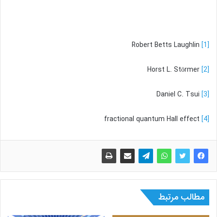
Robert Betts Laughlin
[1]
Horst L. Störmer
[2]
Daniel C. Tsui
[3]
fractional quantum Hall effect
[4]
مطالب مرتبط