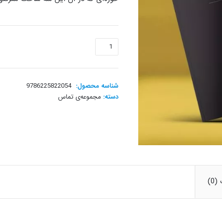
معمای
پیدایش
حیات
عدد
شناسه محصول:
9786225822054
دسته:
مجموعه‌ی تماس
0)