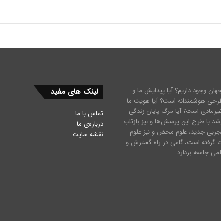
جهان وجود داریم؟ آیا پیدایش ما و
لینک های مفید
رحی هوشمندانه است؟ آیا هویت ما
یرمادی است؟ آیا مرگ پایان زندگی
تماس با ما
د با طرح این پرسش‌ها و نیز بازتاب
درباره‌ی ما
جربی جدید، علوم محض و نیز علوم
نقشه سایت
ت گرفته است، گامی در راه گسترش و
می جامعه بردارد.