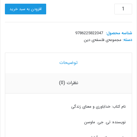
خداباوری
افزودن به سبد خرید
و
معنای
زندگی
عدد
شناسه محصول:
9786225822047
دسته:
مجموعه‌ی فلسفه‌ی دین
توضیحات
نظرات (0)
نام کتاب: خداباوری و معنای زندگی
نویسنده: تی. جی. ماوسن