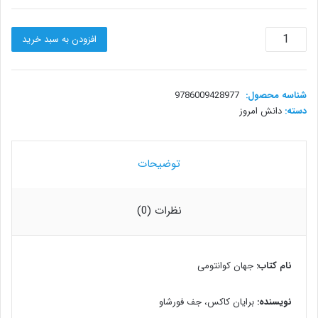
جهان
افزودن به سبد خرید
کوانتومی
عدد
شناسه محصول:
9786009428977
دسته:
دانش امروز
توضیحات
نظرات (0)
نام کتاب
:
جهان کوانتومی
نویسنده
:
برایان کاکس، جف فورشاو