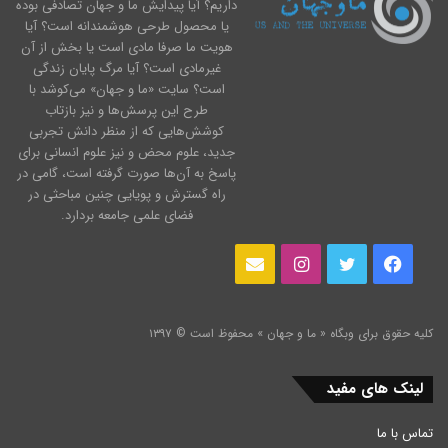
داریم؟ آیا پیدایش ما و جهان تصادفی بوده
یا محصول طرحی هوشمندانه است؟ آیا
هویت ما صرفا مادی است یا بخش از آن
غیرمادی است؟ آیا مرگ پایان زندگی
است؟ سایت «ما و جهان» می‌کوشد با
طرح این پرسش‌ها و نیز بازتاب
کوشش‌هایی که از منظر دانش تجربی
جدید، علوم محض و نیز علوم انسانی برای
پاسخ به آن‌ها صورت گرفته است، گامی در
راه گسترش و پویایی چنین مباحثی در
فضای علمی جامعه بردارد.
فیس
توییتر
اینستاگرام
ایمیل
بوک
کلیه حقوق برای وبگاه « ما و جهان » محفوظ است © ۱۳۹۷
لینک های مفید
تماس با ما