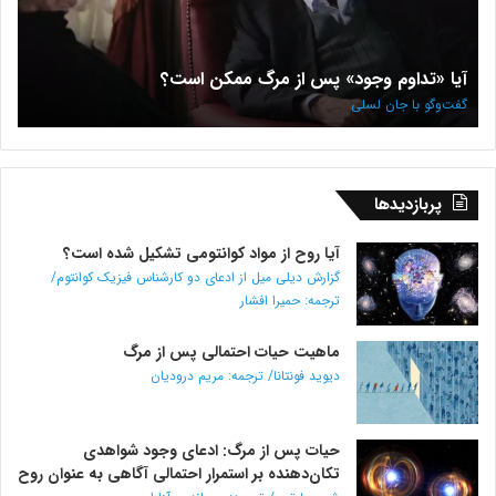
مرگ
با
ممکن
دیوی
است؟
جانا
آیا «تداوم وجود» پس از مرگ ممکن است؟
م
گفت‌وگو
گرا
با
گفت‌وگو با جان لسلی
گف
جان
لسلی
پربازدیدها
آیا روح از مواد کوانتومی تشکیل شده است؟
گزارش دیلی میل از ادعای دو کارشناس فیزیک کوانتوم/
ترجمه: حمیرا افشار
ماهیت حیات احتمالی پس از مرگ
دیوید فونتانا/ ترجمه: مریم درودیان
حیات پس از مرگ: ادعای وجود شواهدی
تکان‌دهنده بر استمرار احتمالی آگاهی به عنوان روح