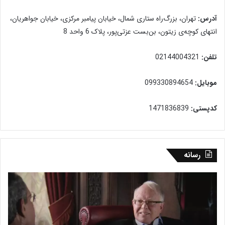
آدرس:
تهران، بزرگ‌راه ستاری شمال، خیابان پیامبر مرکزی، خیابان جواهریان،
انتهای کوچه‌ی زیتون، بن‌بست عزتی‌پور، پلاک 6 واحد 8
تلفن:
02144004321
موبایل:
099330894654
کدپستی:
1471836839
رسانه
آیا
منش
«تداوم
قوان
وجود»
طبی
پس
چی
از
گفت‌