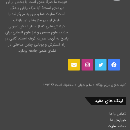
هویت ما صرفا مادی است یا بخش از آن
غیرمادی است؟ آیا مرگ پایان زندگی
است؟ سایت «ما و جهان» می‌کوشد با
طرح این پرسش‌ها و نیز بازتاب
کوشش‌هایی که از منظر دانش تجربی
جدید، علوم محض و نیز علوم انسانی برای
پاسخ به آن‌ها صورت گرفته است، گامی در
راه گسترش و پویایی چنین مباحثی در
فضای علمی جامعه بردارد.
فیس
توییتر
اینستاگرام
ایمیل
بوک
کلیه حقوق برای وبگاه « ما و جهان » محفوظ است © ۱۳۹۷
لینک های مفید
تماس با ما
درباره‌ی ما
نقشه سایت